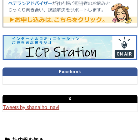
Facebook
X
Tweets by shanaiho_navi
社内報を知る