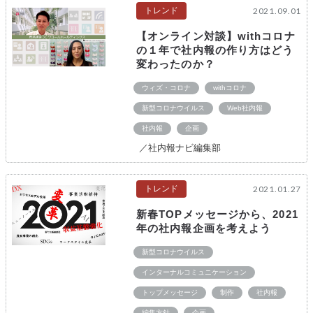
トレンド
2021.09.01
【オンライン対談】withコロナ
の１年で社内報の作り方はどう
変わったのか？
ウィズ・コロナ
withコロナ
新型コロナウイルス
Web社内報
社内報
企画
／社内報ナビ編集部
トレンド
2021.01.27
新春TOPメッセージから、2021
年の社内報企画を考えよう
新型コロナウイルス
インターナルコミュニケーション
トップメッセージ
制作
社内報
編集方針
企画