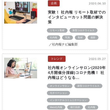
企画
2020.06.10
実験！ 社内報 リモート取材での
インタビューカット問題の解決
策
リモート取材
新型コロナウイルス
社内報
写真
取材
撮影
／社内報ナビ編集部
トレンド
2020.05.27
社内報オンラインサロン(2020年
4月開催分採録)コロナ危機！ 社
内報はどうなる...
オンラインサロン
新型コロナウイルス
モチベーション
インターナルコミュニケーション
Web社内報
発行目的
社内報