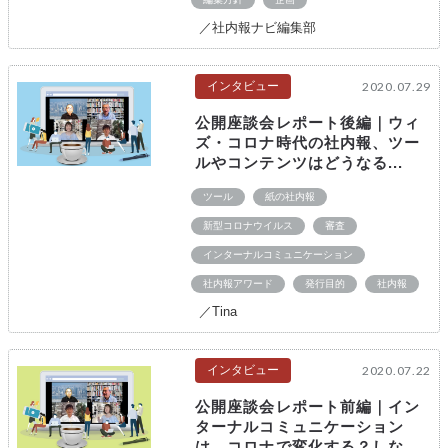
／社内報ナビ編集部
インタビュー
2020.07.29
公開座談会レポート後編｜ウィ
ズ・コロナ時代の社内報、ツー
ルやコンテンツはどうなる...
ツール
紙の社内報
新型コロナウイルス
審査
インターナルコミュニケーション
社内報アワード
発行目的
社内報
／Tina
インタビュー
2020.07.22
公開座談会レポート前編｜イン
ターナルコミュニケーション
は、コロナで変化する？しな...