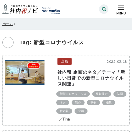
MENU
ホーム
›
Tag: 新型コロナウイルス
企画
2022.05.18
社内報 企画のネタ／テーマ「新
しい日常での新型コロナウイル
ス関連」
新型コロナウイルス
経営理念
誌面
ネタ
制作
事例
編集
社内報
企画
／Tina