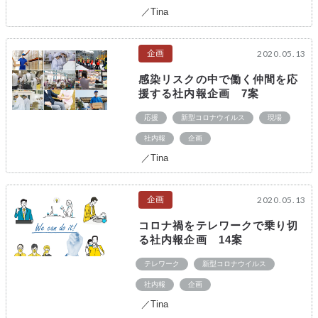
／Tina
企画
2020.05.13
感染リスクの中で働く仲間を応
援する社内報企画 7案
応援
新型コロナウイルス
現場
社内報
企画
／Tina
企画
2020.05.13
コロナ禍をテレワークで乗り切
る社内報企画 14案
テレワーク
新型コロナウイルス
社内報
企画
／Tina