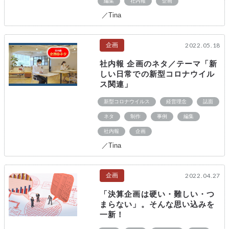
編集
社内報
企画
／Tina
企画
2022.05.18
社内報 企画のネタ／テーマ「新
しい日常での新型コロナウイル
ス関連」
新型コロナウイルス
経営理念
誌面
ネタ
制作
事例
編集
社内報
企画
／Tina
企画
2022.04.27
「決算企画は硬い・難しい・つ
まらない」。そんな思い込みを
一新！