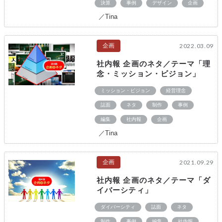
決算
事例
デザイン
企画
／Tina
企画
2022.03.09
社内報 企画のネタ／テーマ「理
念・ミッション・ビジョン」
ミッション・ビジョン
経営理念
誌面
ネタ
制作
事例
編集
社内報
企画
／Tina
企画
2021.09.29
社内報 企画のネタ／テーマ「ダ
イバーシティ」
ダイバーシティ
誌面
ネタ
制作
事例
編集
社内報