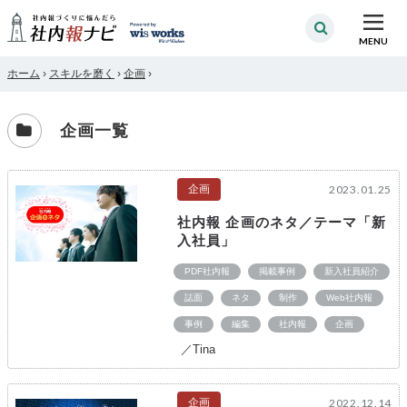
MENU
ホーム
›
スキルを磨く
›
企画
›
企画一覧
企画
2023.01.25
社内報 企画のネタ／テーマ「新
入社員」
PDF社内報
掲載事例
新入社員紹介
誌面
ネタ
制作
Web社内報
事例
編集
社内報
企画
／Tina
企画
2022.12.14