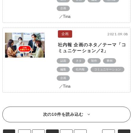
企画
／Tina
企画
2021.09.08
社内報 企画のネタ／テーマ「コ
ミュニケーション／2」
誌面
ネタ
制作
事例
編集
社内報
コミュニケーション
企画
／Tina
次の10件を読み込む