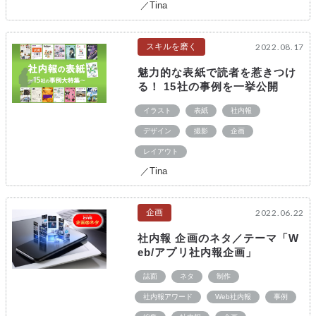
／Tina
スキルを磨く
2022.08.17
魅力的な表紙で読者を惹きつけ
る！ 15社の事例を一挙公開
イラスト
表紙
社内報
デザイン
撮影
企画
レイアウト
／Tina
企画
2022.06.22
社内報 企画のネタ／テーマ「W
eb/アプリ社内報企画」
誌面
ネタ
制作
社内報アワード
Web社内報
事例