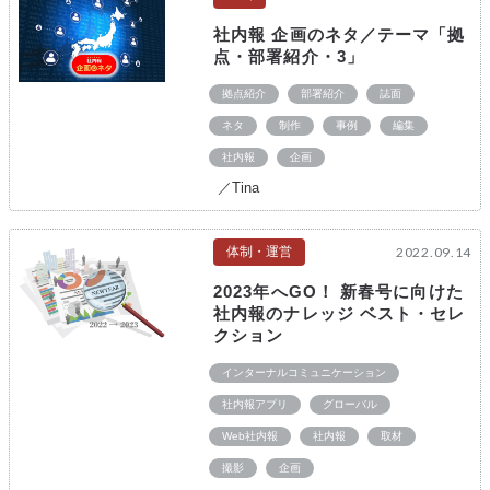
社内報 企画のネタ／テーマ「拠
点・部署紹介・3」
拠点紹介
部署紹介
誌面
ネタ
制作
事例
編集
社内報
企画
／Tina
体制・運営
2022.09.14
2023年へGO！ 新春号に向けた
社内報のナレッジ ベスト・セレ
クション
インターナルコミュニケーション
社内報アプリ
グローバル
Web社内報
社内報
取材
撮影
企画