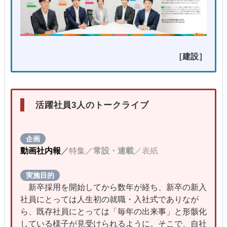
［建設］
活躍社員3人のトークライブ
企画
動画社内報
／
特集／
常設・連載
／表紙
実施目的
新卒採用を開始してから数年が経ち、新卒の新入
社員にとっては人生初の就職・入社式でありなが
ら、既存社員にとっては「毎年の出来事」と形骸化
している様子が見受けられるように。そこで、自社