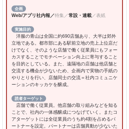
企画
Web/アプリ社内報／
特集
／
常設・連載
／表紙
実施目的
洋服の青山は全国に約690店舗あり、大半は郊外
立地である。都市部にある駅前立地の売上上位店だ
けでなく、そのような店舗で働く従業員にもフォー
カスすることでモチベーション向上に寄与すること
を目的としている。また、遠隔地の店舗は他店舗と
交流する機会が少ないため、企画内で実物の手紙の
やりとりを行い、店舗同士の交流＝社内コミュニケ
ーションのキッカケを醸成。
読者ターゲット
店舗で働く従業員。他店舗の取り組みなどを知る
ことで、社内の一体感醸成につなげていく。またコ
アターゲットには全従業員のうち約4割を占めるパ
ートナーを設定。パートナーは店舗異動が少ないた