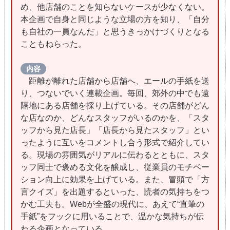
め、他店舗のことを知らないケースが少なくない。
本企画で自身と同じような立場の方を知り、「自分
も自社の一員なんだ」と思うきっかけづくりとなる
こともねらった。
内容
距離が離れた店舗から店舗へ、エールの手紙を送
り、つないでいく連載企画。毎回、郊外の中でも遠
隔地にある店舗を採り上げている。その店舗がどん
な店なのか、どんなスタッフがいるのかを、「スタ
ッフから見た店長」「店長から見たスタッフ」とい
ったように互いをコメントし合う形式で紹介してい
る。現場の雰囲気がリアルに伝わるとともに、スタ
ッフ同士で褒める文化を醸成し、従業員のモチベー
ション向上に効果を上げている。また、冒頭で「方
言クイズ」を出題するといった、読者の気持ちをつ
かむ工夫も。Webが全盛の現代に、あえて“直筆の
手紙”をフックに用いることで、温かな気持ちが伝
わる企画となっている。