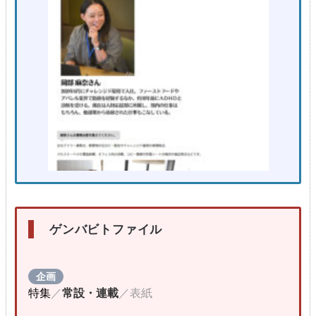
ゲンバビトファイル
企画
特集
／
常設・連載
／表紙