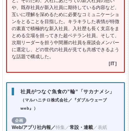
と。そのため、入社にあたっての新入社員の想い
や、既存社員が新入社員に期待している内容など、
互いに理解を深めるために必要なコミュニケーショ
ンをとることを目指した。キラキラした表情が特徴
の素直で積極的な新入社員、入社歴も長く支店をま
とめる立場を担ってきた超ベテラン社員、そして、
次期リーダーを担う中間層の社員を座談会メンバー
に選定し、どの世代の社員が見ても共感できるよう
な話題で構成した。
［IT］
社員がつなぐ魚食の”輪”「サカナメシ」
（マルハニチロ株式会社
／『ダブルウェーブ
web』）
企画
Web/アプリ社内報／
特集／
常設・連載
／表紙