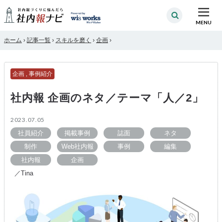
MENU
ホーム
›
記事一覧
›
スキルを磨く
›
企画
›
企画
,
事例紹介
社内報 企画のネタ／テーマ「人／2」
2023.07.05
社員紹介
掲載事例
誌面
ネタ
制作
Web社内報
事例
編集
社内報
企画
／Tina