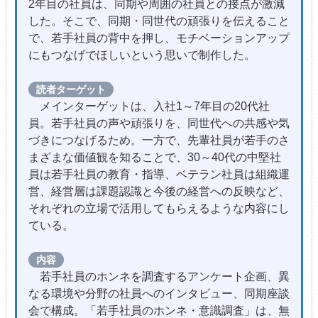
2年目の社員は、同期や周囲の社員との接点が激減
した。そこで、同期・同世代の頑張りを伝えること
で、若手社員の背中を押し、モチベーションアップ
にもつなげでほしいという思いで制作した。
読者ターゲット
メインターゲットは、入社1～7年目の20代社
員。若手社員の声や頑張りを、同世代への共感や気
づきにつなげるため。一方で、先輩社員が若手のさ
まざまな価値観を知ることで、30～40代の中堅社
員は若手社員の教育・指導、ベテラン社員は組織運
営、経営層は課題認識と今後の経営への反映など、
それぞれの立場で活用してもらえるような内容にし
ている。
内容
若手社員のホンネを調査するアンケート企画、異
なる環境や分野の社員へのインタビュー、同期座談
会で構成。「若手社員のホンネ・意識調査」は、無