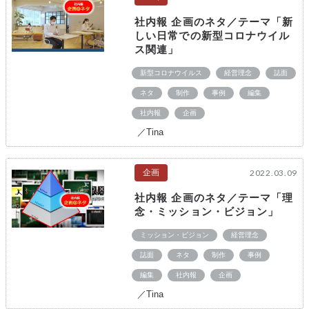
社内報 企画のネタ／テーマ「新
しい日常での新型コロナウイル
ス関連」
新型コロナウイルス
経営理念
誌面
ネタ
制作
事例
編集
社内報
企画
／Tina
企画
2022.03.09
社内報 企画のネタ／テーマ「理
念・ミッション・ビジョン」
ミッション・ビジョン
経営理念
誌面
ネタ
制作
事例
編集
社内報
企画
／Tina