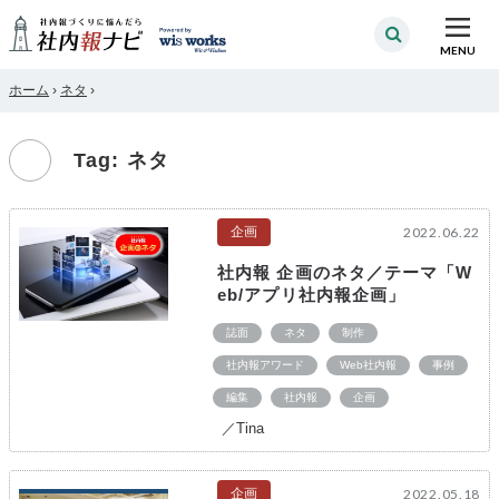
MENU
ホーム
›
ネタ
›
Tag: ネタ
企画
2022.06.22
社内報 企画のネタ／テーマ「W
eb/アプリ社内報企画」
誌面
ネタ
制作
社内報アワード
Web社内報
事例
編集
社内報
企画
／Tina
企画
2022.05.18