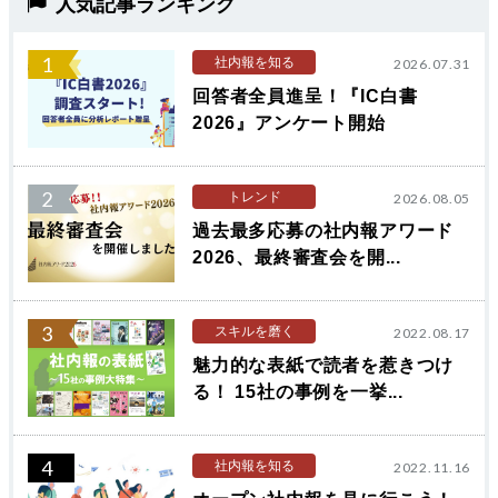
人気記事ランキング
1
社内報を知る
2026.07.31
回答者全員進呈！『IC白書
2026』アンケート開始
2
トレンド
2026.08.05
過去最多応募の社内報アワード
2026、最終審査会を開...
3
スキルを磨く
2022.08.17
魅力的な表紙で読者を惹きつけ
る！ 15社の事例を一挙...
4
社内報を知る
2022.11.16