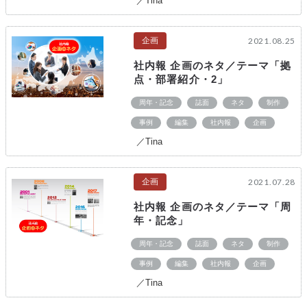
／Tina
企画
2021.08.25
社内報 企画のネタ／テーマ「拠
点・部署紹介・2」
周年・記念
誌面
ネタ
制作
事例
編集
社内報
企画
／Tina
企画
2021.07.28
社内報 企画のネタ／テーマ「周
年・記念」
周年・記念
誌面
ネタ
制作
事例
編集
社内報
企画
／Tina