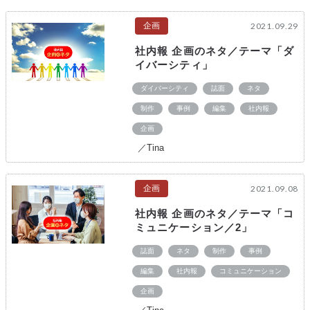
企画
2021.09.29
社内報 企画のネタ／テーマ「ダ
イバーシティ」
ダイバーシティ
誌面
ネタ
制作
事例
編集
社内報
企画
／Tina
企画
2021.09.08
社内報 企画のネタ／テーマ「コ
ミュニケーション／2」
誌面
ネタ
制作
事例
編集
社内報
コミュニケーション
企画