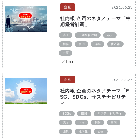
企画
2021.06.23
社内報 企画のネタ／テーマ「中
期経営計画」
誌面
中期経営計画
ネタ
制作
事例
編集
社内報
企画
／Tina
企画
2021.05.26
社内報 企画のネタ／テーマ「E
SG、SDGs、サステナビリテ
ィ」
SDGs
ESG
サステナビリティ
誌面
ネタ
制作
事例
編集
社内報
企画