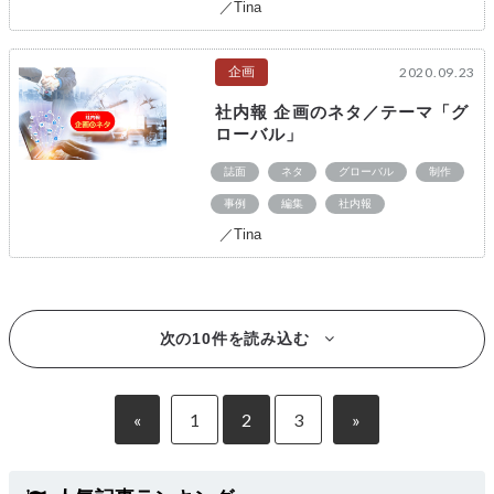
／Tina
企画
2020.09.23
社内報 企画のネタ／テーマ「グ
ローバル」
誌面
ネタ
グローバル
制作
事例
編集
社内報
／Tina
次の10件を読み込む
«
1
2
3
»