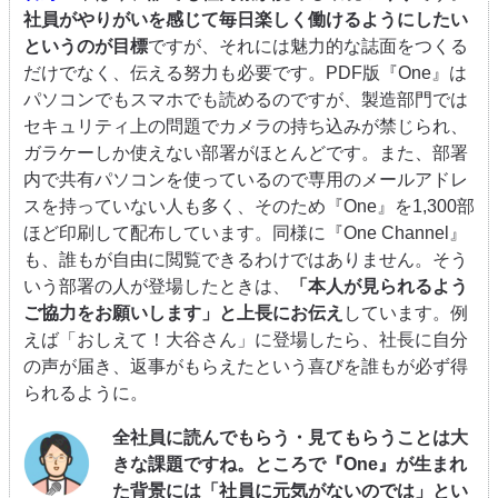
社員がやりがいを感じて毎日楽しく働けるようにしたい
というのが目標
ですが、それには魅力的な誌面をつくる
だけでなく、伝える努力も必要です。PDF版『One』は
パソコンでもスマホでも読めるのですが、製造部門では
セキュリティ上の問題でカメラの持ち込みが禁じられ、
ガラケーしか使えない部署がほとんどです。また、部署
内で共有パソコンを使っているので専用のメールアドレ
スを持っていない人も多く、そのため『One』を1,300部
ほど印刷して配布しています。同様に『One Channel』
も、誰もが自由に閲覧できるわけではありません。そう
いう部署の人が登場したときは、
「本人が見られるよう
ご協力をお願いします」と上長にお伝え
しています。例
えば「おしえて！大谷さん」に登場したら、社長に自分
の声が届き、返事がもらえたという喜びを誰もが必ず得
られるように。
全社員に読んでもらう・見てもらうことは大
きな課題ですね。ところで『One』が生まれ
た背景には「社員に元気がないのでは」とい