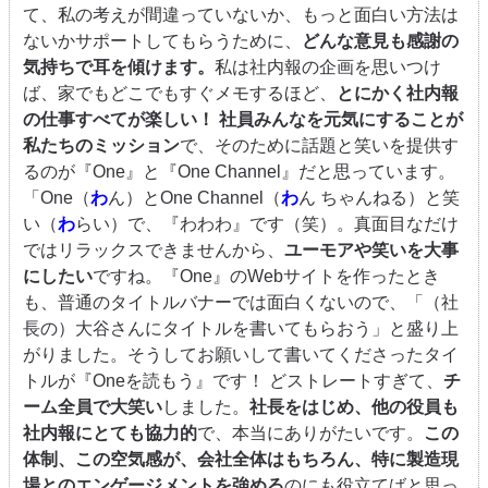
て、私の考えが間違っていないか、もっと面白い方法は
ないかサポートしてもらうために、
どんな意見も感謝の
気持ちで耳を傾けます。
私は社内報の企画を思いつけ
ば、家でもどこでもすぐメモするほど、
とにかく社内報
の仕事すべてが楽しい！ 社員みんなを元気にすることが
私たちのミッション
で、そのために話題と笑いを提供す
るのが『One』と『One Channel』だと思っています。
「One（
わ
ん）とOne Channel（
わ
ん ちゃんねる）と笑
い（
わ
らい）で、『わわわ』です（笑）。真面目なだけ
ではリラックスできませんから、
ユーモアや笑いを大事
にしたい
ですね。『One』のWebサイトを作ったとき
も、普通のタイトルバナーでは面白くないので、「（社
長の）大谷さんにタイトルを書いてもらおう」と盛り上
がりました。そうしてお願いして書いてくださったタイ
トルが『Oneを読もう』です！ どストレートすぎて、
チ
ーム全員で大笑い
しました。
社長をはじめ、他の役員も
社内報にとても協力的
で、本当にありがたいです。
この
体制、この空気感が、会社全体はもちろん、特に製造現
場とのエンゲージメントを強める
のにも役立てばと思っ