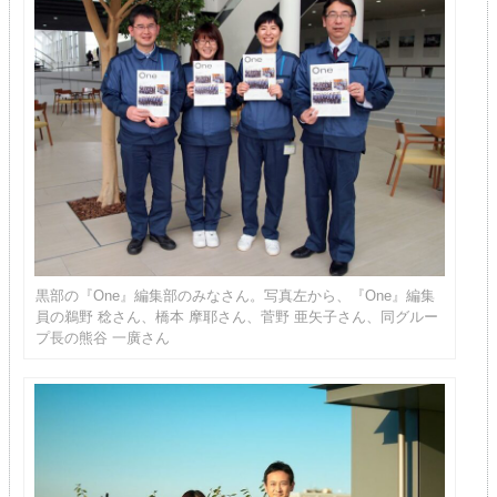
黒部の『One』編集部のみなさん。写真左から、『One』編集
員の鵜野 稔さん、橋本 摩耶さん、菅野 亜矢子さん、同グルー
プ長の熊谷 一廣さん