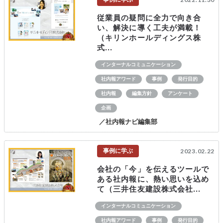
従業員の疑問に全力で向き合
い、解決に導く工夫が満載！
（キリンホールディングス株
式...
インターナルコミュニケーション
社内報アワード
事例
発行目的
社内報
編集方針
アンケート
企画
／社内報ナビ編集部
事例に学ぶ
2023.02.22
会社の「今」を伝えるツールで
ある社内報に、熱い思いを込め
て（三井住友建設株式会社...
インターナルコミュニケーション
社内報アワード
事例
発行目的