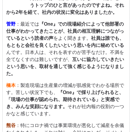
うトップのひと言があったのですよね。それ
から2年を経て、社内の状況に変化はありましたか。
菅野
：最近では
『One』での現場紹介によって他部署の
仕事がわかってきたことが、社員の相互理解につながっ
ているという読者の声
をよく聞きます。
社員は誰でも、
もともと会社を良くしたいという思いを内に秘めている
んです。日本人は、それを表すのが苦手なだけ。不満を
全てなくすのは難しいですが、
互いに協力していきたい
という思いを、取材を通して強く感じるようになりまし
た。
橋本
：製造現場は生産量の増減が肌感覚でわかる場所で
す。苦しい状況下でも、
『One』で採り上げられると、
「現場の仕事が認められ、期待されている」と実感で
き、みんな笑顔になります。
それが社内報の役割の一つ
かなと感じています。
熊谷
：特にコロナ禍では事業環境が悪化して減産を余儀