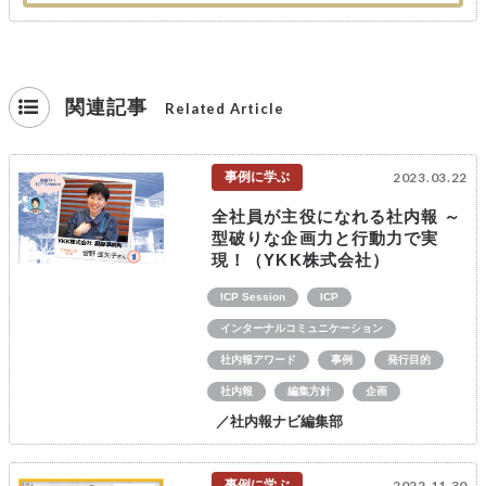
関連記事
Related Article
事例に学ぶ
2023.03.22
全社員が主役になれる社内報 ～
型破りな企画力と行動力で実
現！（YKK株式会社）
ICP Session
ICP
インターナルコミュニケーション
社内報アワード
事例
発行目的
社内報
編集方針
企画
／社内報ナビ編集部
事例に学ぶ
2022.11.30