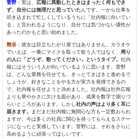
菅野
：実は、
広報に異動したときはまったく何もでき
ず、自分には無理だと思っていた
んです。一から仕事を
叩き込まれて忙しくしているうちに「社内報に向いてい
る」と言われるようになり、自分では気づかない適性が
あったのかもと思い始めました。
熊谷
：彼女は目立ちたがり屋ではありません。カラオケ
でいえば、一番にマイクを取って歌う人ではなく、
周り
の人に「どうぞ、歌ってください」というタイプ。
社内
報にはそういう人が向いているように思います。菅野
は、どんな業務を任せても、きっとてきぱきと進めるで
しょうが、好きなことをやる方が実力を発揮できるの
で、社内報を任せようと決めました。社内報は社外広報
よりも華やかさに欠ける面があり、成果を数字で測りづ
らいところがあります。しかし
社内の声はより多く耳に
届きます。
まだまだ社内報に無関心な方も一定数おられ
ますが、今は多くの社員に関心を持ってもらえるステー
ジになったと実感しています。菅野には、それをさらに
高めるように頑張ってほしいです。