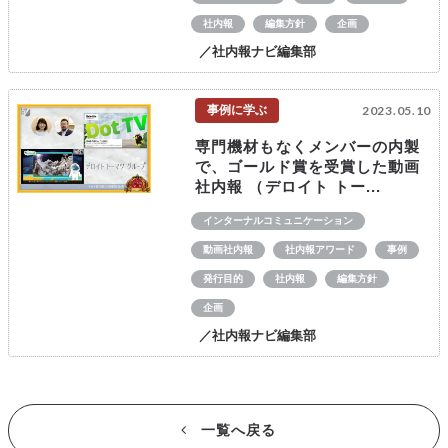
社内報
編集方針
企画
／社内報ナビ編集部
事例に学ぶ
2023.05.10
専門機材もなくメンバーの内製
で、ゴールド賞を受賞した動画
社内報 （デロイト トー...
インターナルコミュニケーション
動画社内報
社内報アワード
事例
発行目的
社内報
編集方針
企画
／社内報ナビ編集部
一覧へ戻る