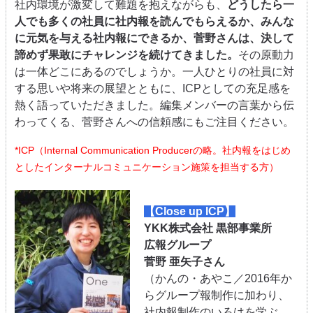
社内環境が激変して難題を抱えながらも、
どうしたら一
人でも多くの社員に社内報を読んでもらえるか、みんな
に元気を与える社内報にできるか、菅野さんは、決して
諦めず果敢にチャレンジを続けてきました。
その原動力
は一体どこにあるのでしょうか。一人ひとりの社員に対
する思いや将来の展望とともに、ICPとしての充足感を
熱く語っていただきました。編集メンバーの言葉から伝
わってくる、菅野さんへの信頼感にもご注目ください。
*ICP（Internal Communication Producerの略。社内報をはじめ
としたインターナルコミュニケーション施策を担当する方）
【Close up ICP】
YKK株式会社 黒部事業所
広報グループ
菅野 亜矢子さん
（かんの・あやこ／2016年か
らグループ報制作に加わり、
社内報制作のいろはを学ぶ。