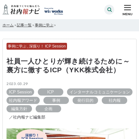
MENU
ホーム
›
記事一覧
›
事例に学ぶ
›
事例に学ぶ
,
深掘り！ ICP Session
社員一人ひとりが輝き続けるために～
裏方に徹するICP（YKK株式会社）
2023.03.29
ICP Session
ICP
インターナルコミュニケーション
社内報アワード
事例
発行目的
社内報
編集方針
企画
／社内報ナビ編集部