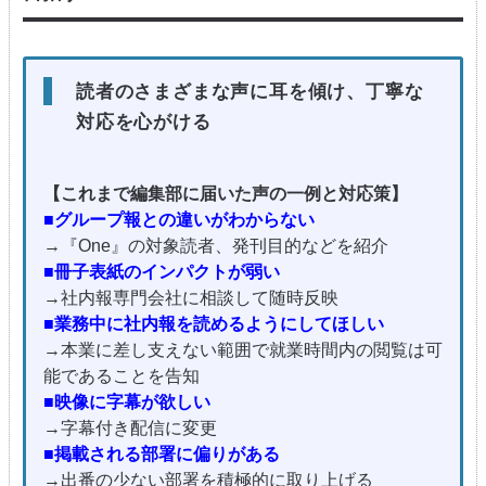
読者のさまざまな声に耳を傾け、丁寧な
対応を心がける
【これまで編集部に届いた声の一例と対応策】
■グループ報との違いがわからない
→『One』の対象読者、発刊目的などを紹介
■冊子表紙のインパクトが弱い
→社内報専門会社に相談して随時反映
■業務中に社内報を読めるようにしてほしい
→本業に差し支えない範囲で就業時間内の閲覧は可
能であることを告知
■映像に字幕が欲しい
→字幕付き配信に変更
■掲載される部署に偏りがある
→出番の少ない部署を積極的に取り上げる