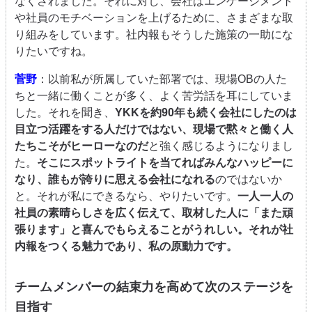
なくされました。それに対し、会社はエンゲージメント
や社員のモチベーションを上げるために、さまざまな取
り組みをしています。社内報もそうした施策の一助にな
りたいですね。
菅野
：以前私が所属していた部署では、現場OBの人た
ちと一緒に働くことが多く、よく苦労話を耳にしていま
した。それを聞き、
YKKを約90年も続く会社にしたのは
目立つ活躍をする人だけではない、現場で黙々と働く人
たちこそがヒーローなのだ
と強く感じるようになりまし
た。
そこにスポットライトを当てればみんなハッピーに
なり、誰もが誇りに思える会社になれる
のではないか
と。それが私にできるなら、やりたいです。
一人一人の
社員の素晴らしさを広く伝えて、取材した人に「また頑
張ります」と喜んでもらえることがうれしい。それが社
内報をつくる魅力であり、私の原動力です。
チームメンバーの結束力を高めて次のステージを
目指す