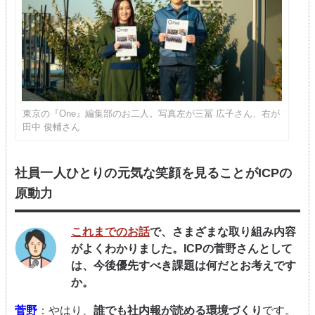
東京の『One』編集部のお二人。写真左が三冨 広子さん、右が
田中 俊輔さん
社員一人ひとりの元気な笑顔を見ることがICPの
原動力
これまでのお話
で、さまざまな取り組み内容
がよくわかりました。ICPの菅野さんとして
は、今後優先すべき課題は何だとお考えです
か。
菅野
：やはり、
誰でも社内報が読める環境づくり
です。