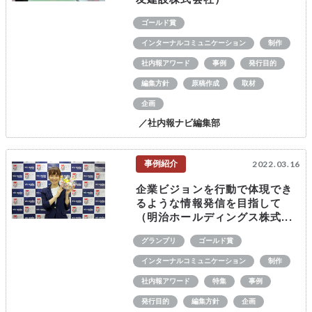
ゴールド賞
インターナルコミュニケーション
制作
社内報アワード
事例
発行目的
編集方針
原稿作成
取材
企画
／社内報ナビ編集部
事例紹介
2022.03.16
企業ビジョンを行動で体現でき
るような情報発信を目指して
（明治ホールディングス株式...
グランプリ
ゴールド賞
インターナルコミュニケーション
制作
社内報アワード
特集
事例
発行目的
編集方針
企画