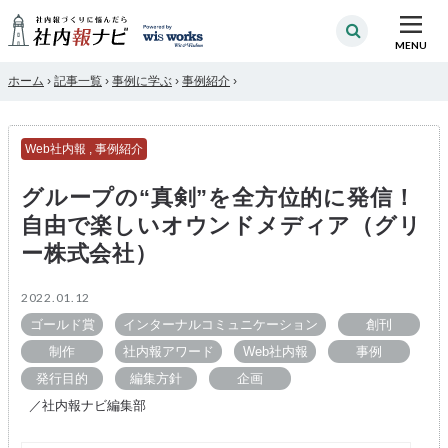
MENU
ホーム
›
記事一覧
›
事例に学ぶ
›
事例紹介
›
Web社内報
,
事例紹介
グループの“真剣”を全方位的に発信！
自由で楽しいオウンドメディア（グリ
ー株式会社）
2022.01.12
ゴールド賞
インターナルコミュニケーション
創刊
制作
社内報アワード
Web社内報
事例
発行目的
編集方針
企画
／社内報ナビ編集部