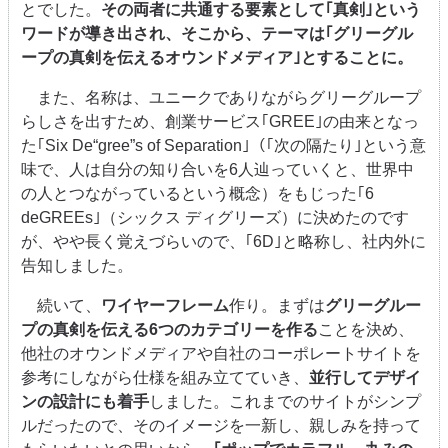
とでした。
その両者に共通する要素として｢真剣｣という
ワードが導き出され、そこから、テーマは｢グリーグル
ープの真剣を伝えるオウンドメディア｣とすることに。
また、名称は、ユニークでありながらグリーグループ
らしさを出すため、創業サービス｢GREE｣の由来となっ
た｢Six De“gree”s of Separation｣（｢次の隔たり｣という意
味で、人は自分の知り合いを6人辿っていくと、世界中
の人とつながっているという概念）をもじった｢6
deGREEs｣（シックス ディグリーズ）に決めたのです
が、やや長く覚えづらいので、｢6D｣と略称し、社内外に
告知しました。
続いて、
ワイヤーフレーム
作り。まずは
グリーグルー
プの真剣を伝える6つのカテゴリーを作る
ことを決め、
他社のオウンドメディアや自社のコーポレートサイトを
参考にしながら仕様を組み立てていき、
並行してデザイ
ンの設計にも着手
しました。これまでのサイトがシンプ
ルだったので、そのイメージを一新し、親しみを持って