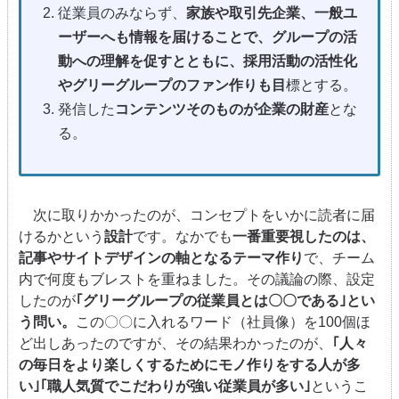
従業員のみならず、
家族や取引先企業、一般ユ
ーザーへも情報を届けることで、グループの活
動への理解を促すとともに、採用活動の活性化
やグリーグループのファン作りも目
標とする。
発信した
コンテンツそのものが企業の財産
とな
る。
次に取りかかったのが、コンセプトをいかに読者に届
けるかという
設計
です。なかでも
一番重要視したのは、
記事やサイトデザインの軸となるテーマ作り
で、チーム
内で何度もブレストを重ねました。その議論の際、設定
したのが
｢グリーグループの従業員とは〇〇である｣とい
う問い。
この〇〇に入れるワード（社員像）を100個ほ
ど出しあったのですが、その結果わかったのが、
｢人々
の毎日をより楽しくするためにモノ作りをする人が多
い｣｢職人気質でこだわりが強い従業員が多い｣
というこ