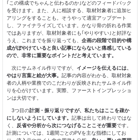
｢この構成でちゃんと伝わるのか｣などのフィードバック
を受けます。また、人に相談する、取材対象者に追加ヒ
アリングをすることも。そうやって適宜アップデート
し、ファイナライズしています。かなり骨の折れる作業
ではありますが、取材対象者にも｢やりやすい｣と好評な
うえ、これまでを振り返っても、
企画の段階で目的や構
成がぼやけていると良い記事にならないと痛感している
ので、非常に重要なポイントだと考えています。
次にサムネイル作りですが、
イメージを伝えるには、
やはり言葉と絵が大事。
記事の内容がわかる、取材対象
者の人柄や業務でのこだわりが反映されたサムネイル作
りを心がけています。実際、ファーストインプレッショ
ンは大切です。
3つ目の
計測・振り返りですが、私たちはここを疎か
にしないようにしています。
記事は出して終わりではな
く、
反省や分析から次につなげることこそが重要
です。
計測については、1週間ごとのPVを主な指標にしてお