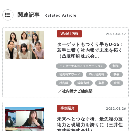
関連記事
Related Article
Web社内報
2021.03.17
ターゲットもつくり手もU-35！
若手に響く社内報で未来を拓く
（凸版印刷株式会...
インターナルコミュニケーション
制作
社内報アワード
Web社内報
事例
社内報
編集方針
取材
企画
／社内報ナビ編集部
事例紹介
2022.01.26
未来へとつなぐ橋、最先端の技
術力と現場力を誇りに（三井住
友建設株式会社）