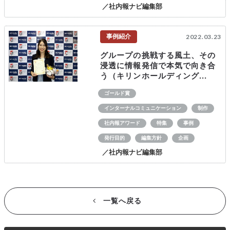
／社内報ナビ編集部
事例紹介
2022.03.23
グループの挑戦する風土、その
浸透に情報発信で本気で向き合
う（キリンホールディング...
ゴールド賞
インターナルコミュニケーション
制作
社内報アワード
特集
事例
発行目的
編集方針
企画
／社内報ナビ編集部
一覧へ戻る