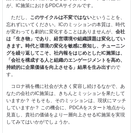
が、IC施策におけるPDCAサイクルです。
ただし、
このサイクルは不変ではない
ということを、
忘れずにいてください。ICのミッションの本質は、時代
が変わっても劇的に変化することはありませんが、
会社
は「⽣き物」であり、経営環境や組織課題は変化してい
きます。時代と環境の変化を敏感に察知し、チューニン
グを繰り返してこそ、社内報をはじめとしたIC施策は、
「会社を構成する⼈と組織のエンゲージメントを⾼め、
持続的に企業価値を向上させる」結果を生み出す
ので
す。
コロナ禍を機に社会が大きく変容し続けるなかで、あ
なたの会社のIC施策は、きちんとミッションを果たして
いますか？ そもそも、そのミッションは、現状にマッチ
していますか？ この機会に、PDCAをスタート地点から
見直し、貴社の価値をより一層向上させるIC施策を実現
してみてはいかがでしょうか。