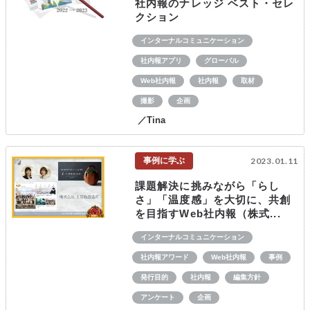
社内報のナレッジ ベスト・セレ
クション
インターナルコミュニケーション
社内報アプリ
グローバル
Web社内報
社内報
取材
撮影
企画
／Tina
事例に学ぶ
2023.01.11
課題解決に挑みながら「らし
さ」「温度感」を大切に、共創
を目指すWeb社内報（株式...
インターナルコミュニケーション
社内報アワード
Web社内報
事例
発行目的
社内報
編集方針
アンケート
企画