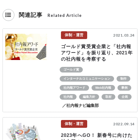
関連記事
Related Article
体制・運営
2021.03.24
ゴールド賞受賞企業と「社内報
アワード」を振り返り、2021年
の社内報を考察する
ゴールド賞
インターナルコミュニケーション
制作
社内報アワード
Web社内報
事例
社内報
編集方針
取材
企画
／社内報ナビ編集部
体制・運営
2022.09.14
2023年へGO！ 新春号に向けた