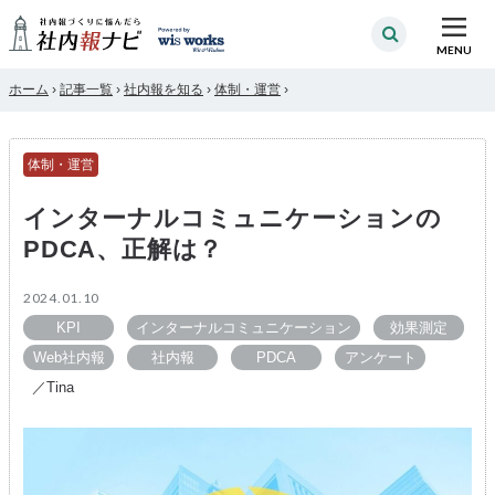
MENU
ホーム
›
記事一覧
›
社内報を知る
›
体制・運営
›
体制・運営
インターナルコミュニケーションの
PDCA、正解は？
2024.01.10
KPI
インターナルコミュニケーション
効果測定
Web社内報
社内報
PDCA
アンケート
／Tina