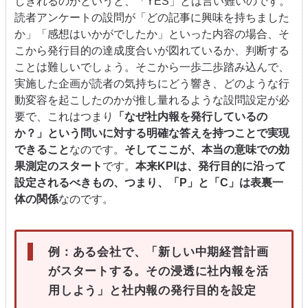
しきれるのかというと、「YES」とは言い難いのです。
読者アンケートの設問が「どの記事に興味を持ちました
か」「感想はいかがでしたか」といった内容の場合、そ
こから発行目的の達成度合いが図れているか、判断する
ことは難しいでしょう。そこから一歩二歩踏み込んで、
実施した企画が読者の気持ちにどう響き、どのような行
動変容を起こしたのかが推し量れるような設問設定が必
要で、これはつまり
「なぜ社内報を発行しているの
か？」という問いに対する明確な答えを持つことで実現
できること
なのです。
そしてここが、本当の意味での効
果測定のスタート
です。
本来KPIは、発行目的に沿って
設定されるべきもの、つまり、「P」と「C」は表裏一
体の関係
なのです。
例：
ある会社で、「新しい中期経営計画
がスタートする。その浸透に社内報を活
用しよう」と社内報の発行目的を設定