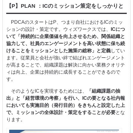
【P】PLAN ：ICのミッション策定をしっかりと
PDCAのスタートはP、つまり⾃社におけるICのミッ
ションの設計・策定です。ウィズワークスでは、
ICにつ
いて「持続的に企業価値を向上させるため、関係組織と
協力して、社員のエンゲージメントを高い状態に保ち続
けることをミッションとした施策の総称」と定義
してい
ます。従業員と会社が強い絆で結ばれエンゲージメント
が⾼まることで、組織課題は解決に向かい業務クオリテ
ィは向上、企業は持続的に成⻑することができるので
す。
そのようなICを実現するためには、
「組織課題の抽
出」と「経営環境の考察」を行い、ICの要となる社内報
においても実施目的（発行目的）をきちんと設定した上
で、ミッションの全体設計・策定をすることが必要
とな
ります。