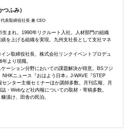
かつふみ）
代表取締役社長 兼 CEO
州市生まれ。1990年リクルート入社。人材部門の組織
業績を上げる組織を実現。九州支社長として支社マネ
ロイン取締役社長、株式会社リンクイベントプロデュ
16年より現職。
ニケーション分野においての課題解決が得意。BSフジ
NHKニュース『おはよう日本』J-WAVE『STEP
広報センター主催セミナーほか講師多数。月刊広報、月
誌・Webなど社内報についての取材・寄稿多数。
、糠漬け、田舎の民泊。