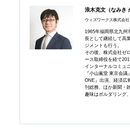
浪木克文（なみき 
ウィズワークス株式会社 
1965年福岡県北九
長として継続して高
ジメントも行う。
その後、株式会社ゼ
ース取締役を経て20
インターナルコミュ
『小山薫堂 東京会議』
ONE』出演、経済
刊総務、ほか新聞・雑
趣味はボルダリング