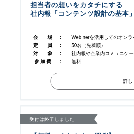
担当者の想いをカタチにする
社内報「コンテンツ設計の基本
会 場
:
Webinerを活用してのオ
定 員
:
50名（先着順）
対 象
:
社内報や企業内コミュニケー
参 加 費
:
無料
詳し
受付は終了しました