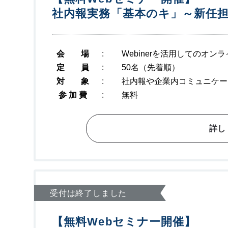
社内報実務「基本のキ」～新任
会 場
:
Webinerを活用してのオ
定 員
:
50名（先着順）
対 象
:
社内報や企業内コミュニケー
参 加 費
:
無料
詳し
受付は終了しました
【無料Webセミナー開催】