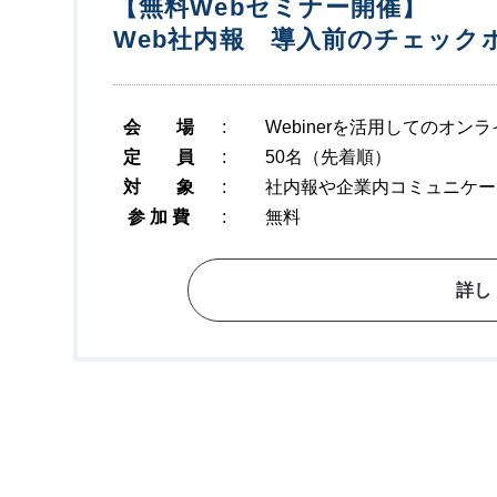
【無料Webセミナー開催】
Web社内報 導入前のチェック
会 場
:
Webinerを活用してのオ
定 員
:
50名（先着順）
対 象
:
社内報や企業内コミュニケー
参 加 費
:
無料
詳し