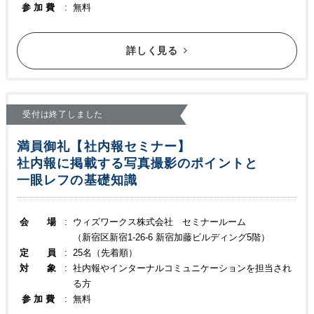
参 加 費
:
無料
詳しく見る
受付は終了しました
満員御礼【社内報セミナー】
社内報に掲載する写真撮影のポイントと
一眼レフの基礎知識
会 場
:
ウィズワークス株式会社 セミナールーム
（新宿区新宿1-26-6 新宿加藤ビルディング5階）
定 員
:
25名（先着順）
対 象
:
社内報やインターナルコミュニケーションを担当され
る方
参 加 費
:
無料