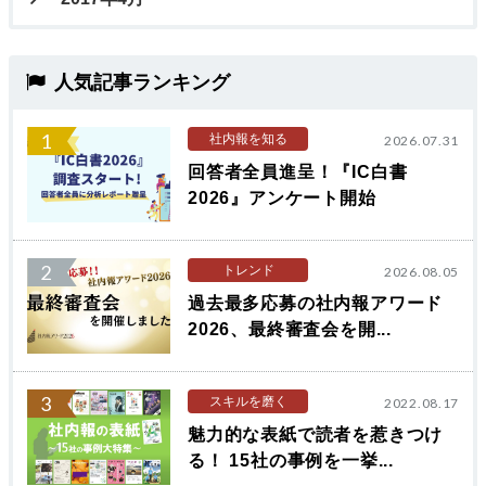
人気記事ランキング
1
社内報を知る
2026.07.31
回答者全員進呈！『IC白書
2026』アンケート開始
2
トレンド
2026.08.05
過去最多応募の社内報アワード
2026、最終審査会を開...
3
スキルを磨く
2022.08.17
魅力的な表紙で読者を惹きつけ
る！ 15社の事例を一挙...