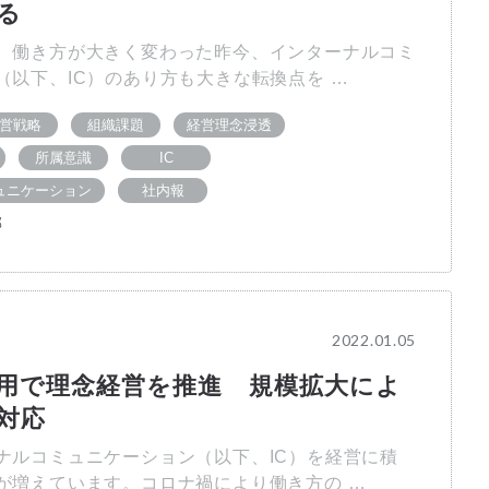
る
、働き方が大きく変わった昨今、インターナルコミ
（以下、IC）のあり方も大きな転換点を …
営戦略
組織課題
経営理念浸透
所属意識
IC
ュニケーション
社内報
部
2022.01.05
活用で理念経営を推進 規模拡大によ
対応
ナルコミュニケーション（以下、IC）を経営に積
が増えています。コロナ禍により働き方の …