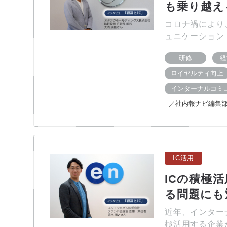
も乗り越え
コロナ禍により
ュニケーション
研修
経
ロイヤルティ向上
インターナルコミ
／社内報ナビ編集
IC活用
ICの積極
る問題にも
近年、インター
極活用する企業