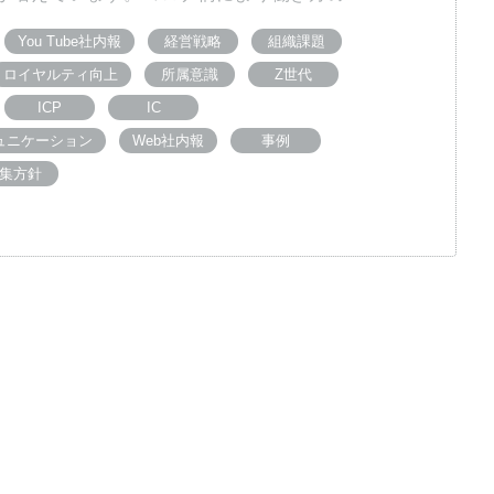
You Tube社内報
経営戦略
組織課題
ロイヤルティ向上
所属意識
Z世代
ICP
IC
ュニケーション
Web社内報
事例
集方針