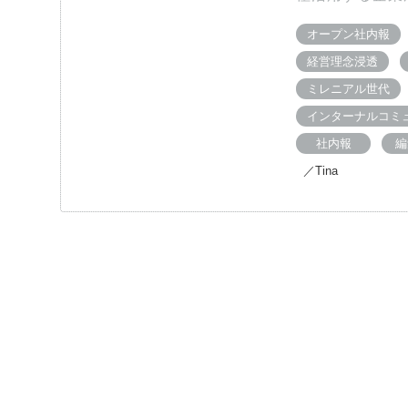
オープン社内報
経営理念浸透
ミレニアル世代
インターナルコミ
社内報
編
／Tina