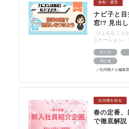
体制・運営
ナビ子と目指
窓!? 見出
ひょんなことか
ニケーション・
作り方
初心者
／社内報ナビ編集
社内報を知る
春の定番、
で徹底解説