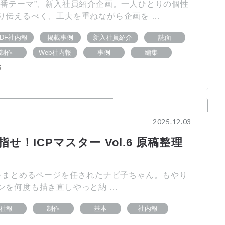
定番テーマ”、新入社員紹介企画。一人ひとりの個性
り伝えるべく、工夫を重ねながら企画を …
PDF社内報
掲載事例
新入社員紹介
誌面
制作
Web社内報
事例
編集
部
2025.12.03
せ！ICPマスター Vol.6 原稿整理
まとめるページを任されたナビ子ちゃん。もやり
ンを何度も描き直しやっと納 …
社報
制作
基本
社内報