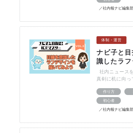
／社内報ナビ編集
体制・運営
ナビ子と目指
識したラフ
社内ニュースを
真剣に机に向っ
作り方
初心者
／社内報ナビ編集