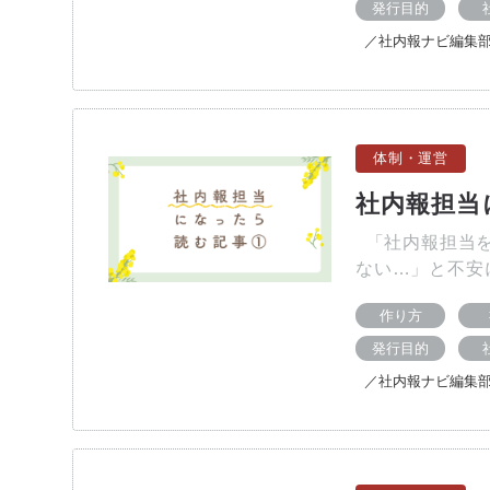
発行目的
／社内報ナビ編集
体制・運営
社内報担当
「社内報担当を
ない…」と不安に
作り方
発行目的
／社内報ナビ編集