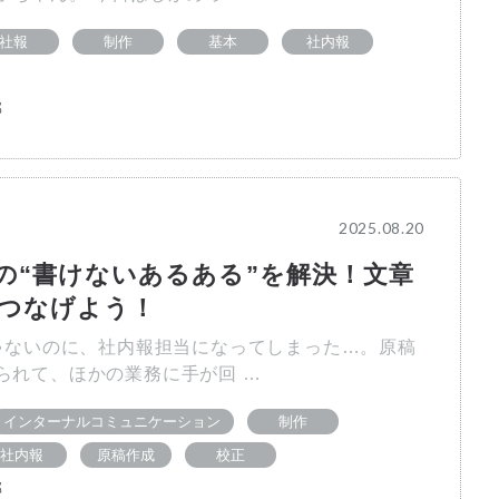
社報
制作
基本
社内報
部
2025.08.20
の“書けないあるある”を解決！文章
つなげよう！
ないのに、社内報担当になってしまった…。原稿
られて、ほかの業務に手が回 …
インターナルコミュニケーション
制作
社内報
原稿作成
校正
部