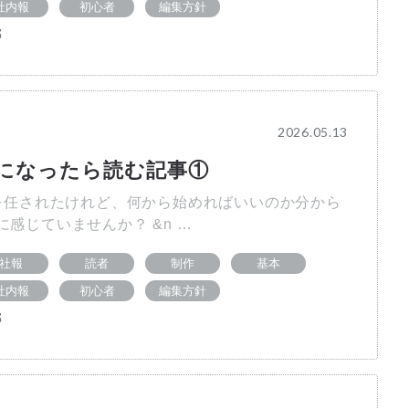
社内報
初心者
編集方針
部
2026.05.13
になったら読む記事①
任されたけれど、何から始めればいいのか分から
感じていませんか？ &n …
社報
読者
制作
基本
社内報
初心者
編集方針
部