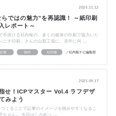
2025.11.12
ならではの魅力”を再認識！ ～紙印刷
入レポート～
で手掛ける社内報の、多くの媒体の印刷で協力いた
ンニチ印刷」さんの山梨工場に、見学に伺 …
社報
制作
社内報
／社内報ナビ編集部
2025.09.17
せ！ICPマスター Vol.4 ラフデザ
てみよう
つくることで記事のイメージを掴みやすくなるこ
子ちゃん。 今日はしかめっ …