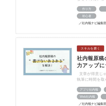
作り方
初心者
／社内報ナビ編集
スキルを磨く
社内報原稿
力アップに
文章が得意じゃ
執筆に時間を取
アプリ社内報
Web社内報
／社内報ナビ編集