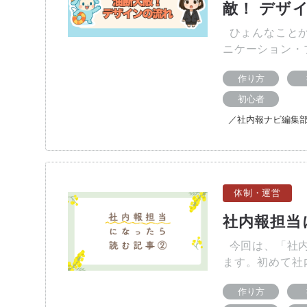
敵！ デザ
ひょんなことか
ニケーション・
作り方
初心者
／社内報ナビ編集
体制・運営
社内報担当
今回は、「社内
ます。初めて社
作り方