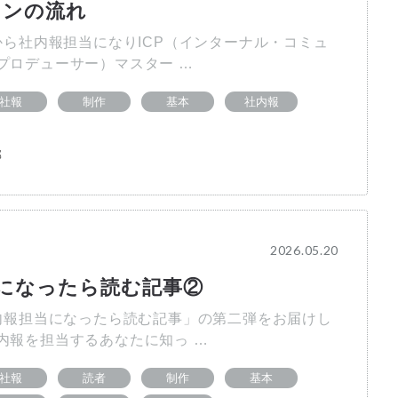
インの流れ
ら社内報担当になりICP（インターナル・コミュ
プロデューサー）マスター …
社報
制作
基本
社内報
部
2026.05.20
になったら読む記事②
報担当になったら読む記事」の第二弾をお届けし
内報を担当するあなたに知っ …
社報
読者
制作
基本