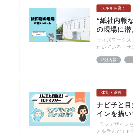
スキルを磨く
“紙社内報
の現場に潜
ウィズワークス
だいている「サ
紙社内報
体制・運営
ナビ子と目指
インを描い
ラフデザインを
とを学んだナビ