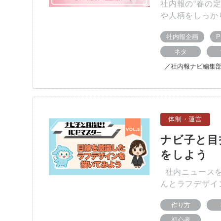
社内報の“春の
や人柄をしっか
社内報企画
ネタ
／社内報ナビ編集
体制・運営
ナビ子と目指
をしよう
社内ニュースを
んとラフデザイ
作り方
初心者