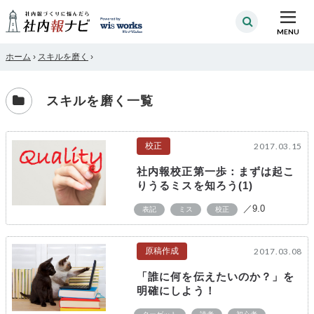
MENU
ホーム
›
スキルを磨く
›
スキルを磨く一覧
校正
2017.03.15
社内報校正第一歩：まずは起こ
りうるミスを知ろう(1)
／9.0
表記
ミス
校正
原稿作成
2017.03.08
「誰に何を伝えたいのか？」を
明確にしよう！