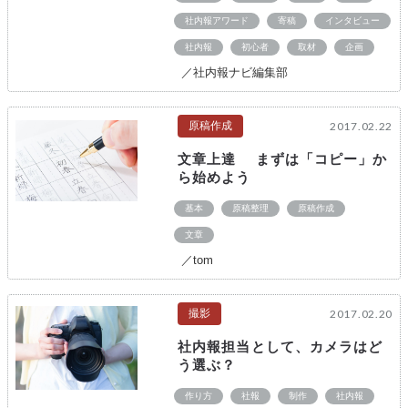
社内報アワード
寄稿
インタビュー
社内報
初心者
取材
企画
／社内報ナビ編集部
原稿作成
2017.02.22
文章上達 まずは「コピー」か
ら始めよう
基本
原稿整理
原稿作成
文章
／tom
撮影
2017.02.20
社内報担当として、カメラはど
う選ぶ？
作り方
社報
制作
社内報