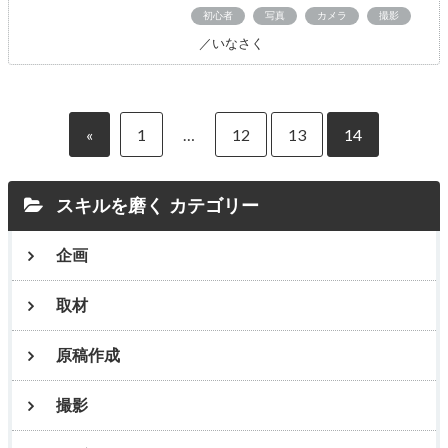
初心者
写真
カメラ
撮影
／いなさく
«
1
…
12
13
14
スキルを磨く カテゴリー
企画
取材
原稿作成
撮影