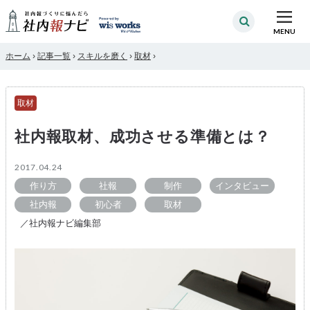
MENU
ホーム
›
記事一覧
›
スキルを磨く
›
取材
›
取材
社内報取材、成功させる準備とは？
2017.04.24
作り方
社報
制作
インタビュー
社内報
初心者
取材
／社内報ナビ編集部