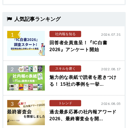
人気記事ランキング
1
社内報を知る
2026.07.31
回答者全員進呈！『IC白書
2026』アンケート開始
2
スキルを磨く
2022.08.17
魅力的な表紙で読者を惹きつけ
る！ 15社の事例を一挙...
3
トレンド
2026.08.05
過去最多応募の社内報アワード
2026、最終審査会を開...