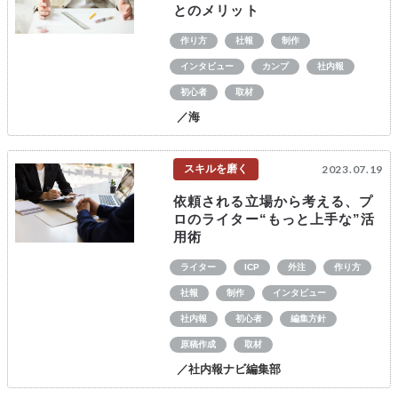
とのメリット
作り方
社報
制作
インタビュー
カンプ
社内報
初心者
取材
／海
スキルを磨く
2023.07.19
依頼される立場から考える、プ
ロのライター“もっと上手な”活
用術
ライター
ICP
外注
作り方
社報
制作
インタビュー
社内報
初心者
編集方針
原稿作成
取材
／社内報ナビ編集部