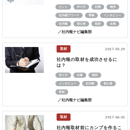
ヒント
作り方
社報
制作
社内報アワード
寄稿
インタビュー
社内報
初心者
取材
企画
／社内報ナビ編集部
取材
2017.03.29
社内報の取材を成功させるに
は？
作り方
社報
制作
インタビュー
社内報
初心者
取材
／社内報ナビ編集部
取材
2017.06.01
社内報取材前にカンプを作るこ