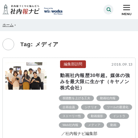
MENU
ホーム
›
Tag: メディア
編集部訪問
2018.09.13
動画社内報歴30年超。媒体の強
みを最大限に生かす（キヤノン
株式会社）
視聴数を上げる工夫
動画社内報
企画会議
シナリオ
ツールの最適化
ストーリー性
動画撮影
イントラ
Web社内報
メディア
動画
／社内報ナビ編集部