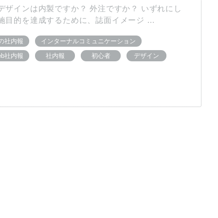
デザインは内製ですか？ 外注ですか？ いずれにし
施目的を達成するために、誌面イメージ …
の社内報
インターナルコミュニケーション
eb社内報
社内報
初心者
デザイン