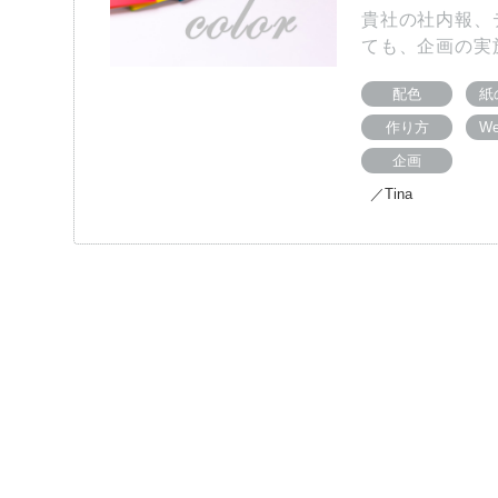
貴社の社内報、
ても、企画の実
配色
紙
作り方
W
企画
／Tina