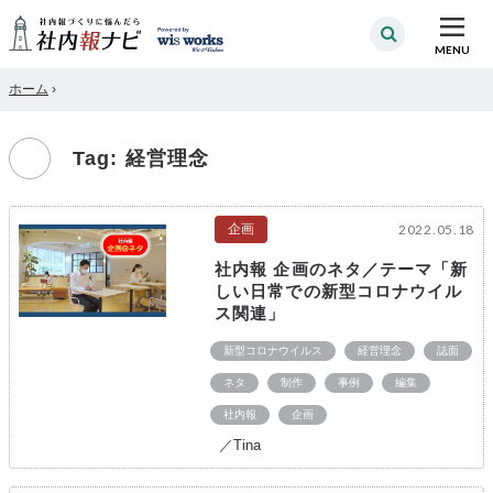
MENU
ホーム
›
Tag: 経営理念
企画
2022.05.18
社内報 企画のネタ／テーマ「新
しい日常での新型コロナウイル
ス関連」
新型コロナウイルス
経営理念
誌面
ネタ
制作
事例
編集
社内報
企画
／Tina