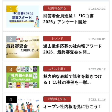
1
社内報を知る
2026.07.31
回答者全員進呈！『IC白書
2026』アンケート開始
2
トレンド
2026.08.05
過去最多応募の社内報アワード
2026、最終審査会を開...
3
スキルを磨く
2022.08.17
魅力的な表紙で読者を惹きつけ
る！ 15社の事例を一挙...
4
社内報を知る
2022.11.16
オープン社内報を見に行こう！