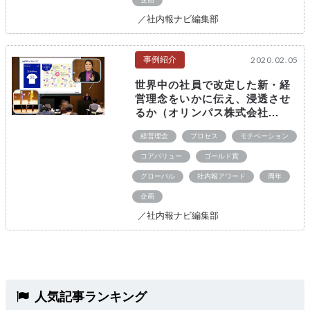
／社内報ナビ編集部
事例紹介
2020.02.05
世界中の社員で改定した新・経
営理念をいかに伝え、浸透させ
るか（オリンパス株式会社...
経営理念
プロセス
モチベーション
コアバリュー
ゴールド賞
グローバル
社内報アワード
周年
企画
／社内報ナビ編集部
人気記事ランキング