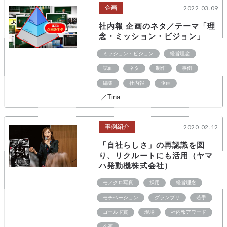
企画
2022.03.09
社内報 企画のネタ／テーマ「理
念・ミッション・ビジョン」
ミッション・ビジョン
経営理念
誌面
ネタ
制作
事例
編集
社内報
企画
／Tina
事例紹介
2020.02.12
「自社らしさ」の再認識を図
り、リクルートにも活用（ヤマ
ハ発動機株式会社）
モノクロ写真
採用
経営理念
モチベーション
グランプリ
若手
ゴールド賞
現場
社内報アワード
企画