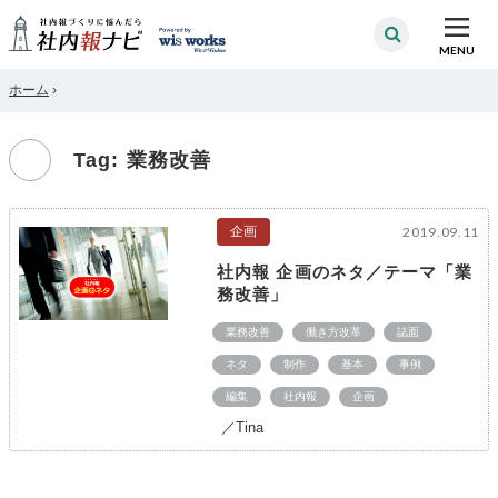
MENU
ホーム
›
Tag: 業務改善
企画
2019.09.11
社内報 企画のネタ／テーマ「業
務改善」
業務改善
働き方改革
誌面
ネタ
制作
基本
事例
編集
社内報
企画
／Tina