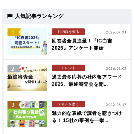
人気記事ランキング
1
社内報を知る
2026.07.31
回答者全員進呈！『IC白書
2026』アンケート開始
2
トレンド
2026.08.05
過去最多応募の社内報アワード
2026、最終審査会を開...
3
スキルを磨く
2022.08.17
魅力的な表紙で読者を惹きつけ
る！ 15社の事例を一挙...