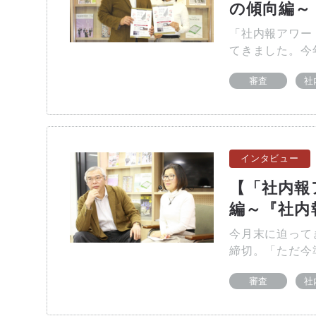
の傾向編～
「社内報アワー
てきました。今
審査
社
インタビュー
【「社内報
編～『社内
今月末に迫って
締切。「ただ今
審査
社