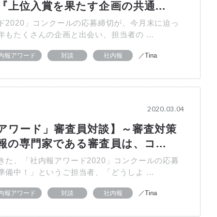
『上位入賞を果たす企画の共通...
ド2020」コンクールの応募締切が、今月末に迫っ
年もたくさんの企画と出会い、担当者の …
内報アワード
対談
社内報
／Tina
2020.03.04
アワード」審査員対談】～審査対策
報の専門家である審査員は、コ...
きた、「社内報アワード2020」コンクールの応募
準備中！」というご担当者、「どうしよ …
内報アワード
対談
社内報
／Tina