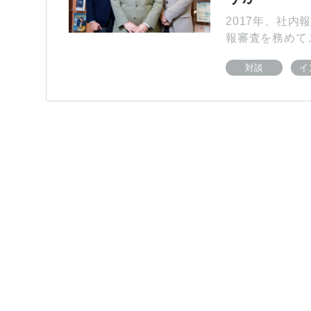
2017年、社
報審査を務めて
対談
イ