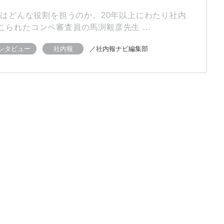
内報はどんな役割を担うのか。20年以上にわたり社内
こられたコンペ審査員の馬渕毅彦先生 …
ンタビュー
社内報
／社内報ナビ編集部