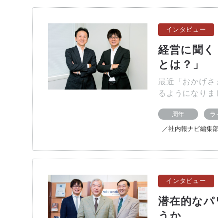
インタビュー
経営に聞く
とは？」
最近「おかげさ
るようになりま
周年
ラ
／社内報ナビ編集
インタビュー
潜在的なパ
うか