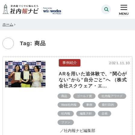
MENU
ホーム
›
Tag: 商品
事例紹介
2021.11.10
ARを用いた追体験で、“関心が
ない”から“自分ごと”へ （株式
会社スクウェア・エ...
商品
ゴールド賞
社内報アワード
Web社内報
事例
発行目的
社内報
編集方針
企画
ファン
／社内報ナビ編集部