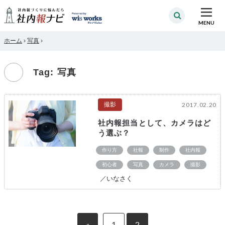
MENU
ホーム
›
写真
›
Tag: 写真
撮影
2017.02.20
社内報担当として、カメラはど
う選ぶ？
作り方
社報
制作
社内報
初心者
写真
カメラ
撮影
／いなさく
«
1
2