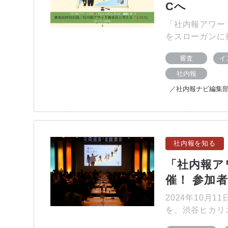
Cへ
「社内報アワー
をスローガンに
審査
イ
社内報
／社内報ナビ編集
社内報を知る
「社内報ア
催！ 参加者3
2024年10月
を、渋谷ヒカリ