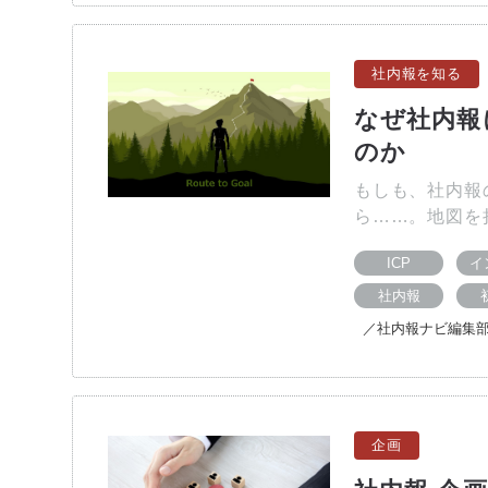
社内報を知る
なぜ社内報
のか
もしも、社内報
ら……。地図を
ICP
イ
社内報
／社内報ナビ編集
企画