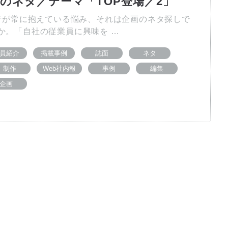
画のネタ／テーマ「TOP登場／2」
が常に抱えている悩み、それは企画のネタ探しで
か。「自社の従業員に興味を …
員紹介
掲載事例
誌面
ネタ
制作
Web社内報
事例
編集
企画