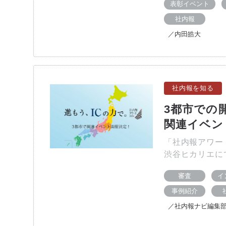
表彰イベント
社内報
／内田皓大
社内報を知る
3都市での
関連イベン
「社内報アワード
渋谷ヒカリエに
審査
イ
事例紹介
／社内報ナビ編集