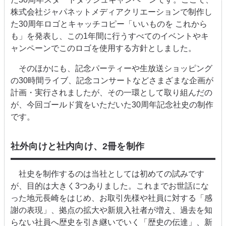
株式会社ジャパネットメディアクリエーションで制作し
た
30
周年ロゴとキャッチコピー「いいものを これから
も」を発表し、この
1
年間に行うすべてのイベントやキ
ャンペーンでこのロゴを使用する方針としました。
そのほかにも、記念パーティーや生放送ショッピング
の
30
時間ライブ、記念コンサートなどさまざまな企画が
計画・実行されましたが、その一環として取り組んだの
が、今回ゴールド賞をいただいた
30
周年記念社史の制作
です。
社外向けと社内向け、
2
冊を制作
社史を制作するのは当社としては初めての試みです
が、目的は大きく
3
つありました。これまでお世話にな
った地元長崎をはじめ、お取引先様や社員に対する「感
謝の表現」、拠点の拡大や新規入社者が増え、過去を知
らない社員へ歴史を引き継いでいく「歴史の伝達」、新