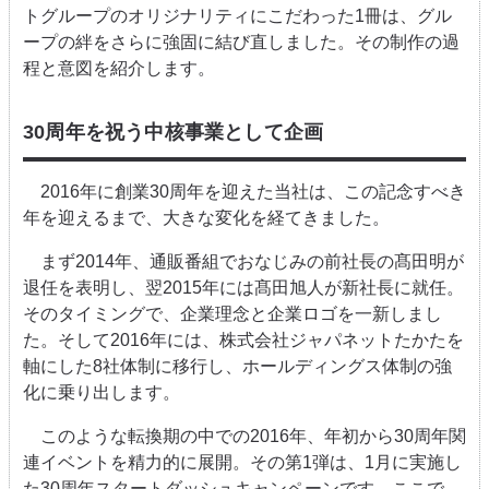
トグループのオリジナリティにこだわった
1
冊は、グル
ープの絆をさらに強固に結び直しました。その制作の過
程と意図を紹介します。
30
周年を祝う中核事業として企画
2016
年に創業
30
周年を迎えた当社は、この記念すべき
年を迎えるまで、大きな変化を経てきました。
まず
2014
年、通販番組でおなじみの前社長の髙田明が
退任を表明し、翌
2015
年には髙田旭人が新社長に就任。
そのタイミングで、企業理念と企業ロゴを一新しまし
た。そして
2016
年には、株式会社ジャパネットたかたを
軸にした
8
社体制に移行し、ホールディングス体制の強
化に乗り出します。
このような転換期の中での
2016
年、年初から
30
周年関
連イベントを精力的に展開。その第
1
弾は、
1
月に実施し
た
30
周年スタートダッシュキャンペーンです。ここで、