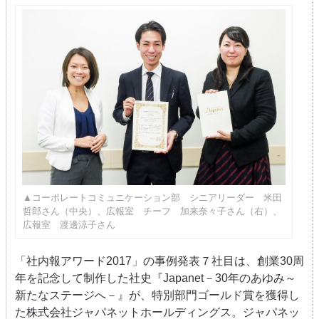
▲コーポレートコミュニケーション部 シニアリーダー 米田
哲郎さん（中央）、広報室 チーフ 加来奈々子さん（右）、
広報室 渡邊涼子さん
「社内報アワード
2017
」の事例発表７社目は、創業
30
周
年を記念して制作した社史『
Japanet
－
30
年のあゆみ～
新たなステージへ－』が、特別部門ゴールド賞を獲得し
た株式会社ジャパネットホールディングス。ジャパネッ