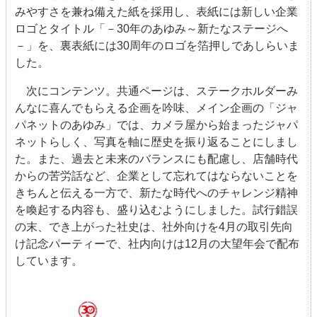
みやすさを兼ね備えた紙を採用し、表紙には新しい企業
ロゴとタイトル「－
30
年のあゆみ～新たなステージへ
－」を、裏表紙には
30
周年のロゴを箔押しであしらいま
した。
次にコンテンツ。共通ページは、ステークホルダーみ
んなに喜んでもらえる企画を吟味、メイン企画の「ジャ
パネットのあゆみ」では、カメラ屋から始まったジャパ
ネットらしく、写真を軸に歴史を振り返ることにしまし
た。また、過去と未来のバランスにも配慮し、店舗時代
からの苦労話など、企業として忘れてはならないことを
きちんと伝える一方で、新たな時代へのチャレンジ精神
を喚起する内容も、盛り込むようにしました。試行錯誤
の末、でき上がった社史は、社外向けを
4
月の取引先向
け記念パーティーで、社内向けは
12
月の大望年会で配布
しています。