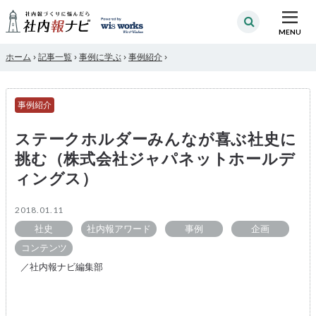
MENU
ホーム
›
記事一覧
›
事例に学ぶ
›
事例紹介
›
事例紹介
ステークホルダーみんなが喜ぶ社史に
挑む（株式会社ジャパネットホールデ
ィングス）
2018.01.11
社史
社内報アワード
事例
企画
コンテンツ
／社内報ナビ編集部