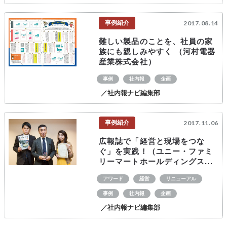
事例紹介
2017.08.14
難しい製品のことを、社員の家
族にも親しみやすく （河村電器
産業株式会社）
事例
社内報
企画
／社内報ナビ編集部
事例紹介
2017.11.06
広報誌で「経営と現場をつな
ぐ」を実践！（ユニー・ファミ
リーマートホールディングス...
アワード
経営
リニューアル
事例
社内報
企画
／社内報ナビ編集部