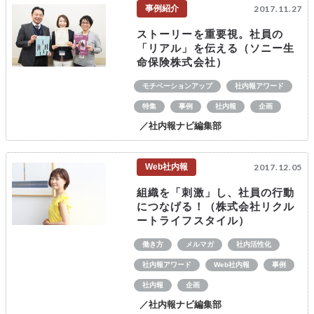
事例紹介
2017.11.27
ストーリーを重要視。社員の
「リアル」を伝える（ソニー生
命保険株式会社）
モチベーションアップ
社内報アワード
特集
事例
社内報
企画
／社内報ナビ編集部
Web社内報
2017.12.05
組織を「刺激」し、社員の行動
につなげる！（株式会社リクル
ートライフスタイル）
働き方
メルマガ
社内活性化
社内報アワード
Web社内報
事例
社内報
企画
／社内報ナビ編集部