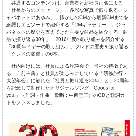
共通するコンテンツは、創業者と新社長両名による
「社長からのメッセージ」、多彩な写真で振り返る「ジ
ャパネットのあゆみ」、懐かしの
CM
から最新
CM
までを
網羅しエピソードで紹介する「
CM
ギャラリー」、ジャ
パネットの歴史を支えてきた主要な商品を紹介する「商
品で振り返る
30
年」、
2016
年度の取り組みを紹介する
「
30
周年イヤーの取り組み」、クレドの歴史を振り返る
「クレドの変遷」の
6
本。
社内向けには、社員による座談会で、当社の特徴であ
る「自前主義」と社員が楽しみにしている「研修旅行・
大望年会」に触れた「社員と振り返る
30
年」と、
30
周年
を記念して制作したオリジナルソング「
Goods for
you.
」（作詞・作曲・歌唱：中西圭三）の
CD
と歌詞カー
ドをプラスしました。