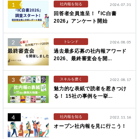
1
社内報を知る
2026.07.31
回答者全員進呈！『IC白書
2026』アンケート開始
2
トレンド
2026.08.05
過去最多応募の社内報アワード
2026、最終審査会を開...
3
スキルを磨く
2022.08.17
魅力的な表紙で読者を惹きつけ
る！ 15社の事例を一挙...
4
社内報を知る
2022.11.16
オープン社内報を見に行こう！