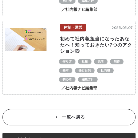
初心者
編集方針
／社内報ナビ編集部
体制・運営
2025.05.07
初めて社内報担当になったあな
たへ！知っておきたい7つのアク
ション③
作り方
社報
読者
制作
基本
発行目的
社内報
初心者
編集方針
／社内報ナビ編集部
一覧へ戻る