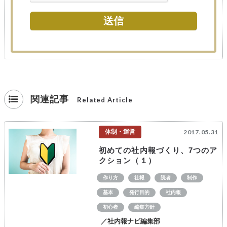
関連記事
Related Article
体制・運営
2017.05.31
初めての社内報づくり、7つのア
クション（１）
作り方
社報
読者
制作
基本
発行目的
社内報
初心者
編集方針
／社内報ナビ編集部