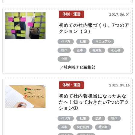
体制・運営
2017.06.04
初めての社内報づくり、7つのア
クション（３）
作り方
社報
マニュアル
制作
基本
社内報
初心者
企画
／社内報ナビ編集部
体制・運営
2025.04.16
初めて社内報担当になったあな
たへ！知っておきたい7つのアク
ション①
作り方
社報
読者
制作
基本
発行目的
社内報