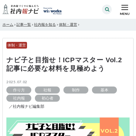
MENU
ホーム
›
記事一覧
›
社内報を知る
›
体制・運営
›
体制・運営
ナビ子と目指せ！ICPマスター Vol.2
記事に必要な材料を見極めよう
2025.07.02
作り方
社報
制作
基本
社内報
初心者
／社内報ナビ編集部