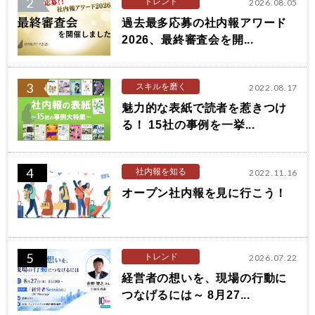
2
トレンド
2026.08.05
過去最多応募の社内報アワード
2026、最終審査会を開...
3
スキルを磨く
2022.08.17
魅力的な表紙で読者を惹きつけ
る！ 15社の事例を一挙...
4
社内報を知る
2022.11.16
オープン社内報を見に行こう！
5
トレンド
2026.07.22
経営者の想いを、現場の行動に
つなげるには～ 8月27...