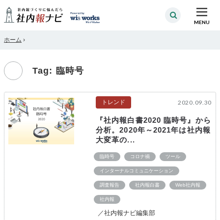
MENU
ホーム
›
Tag: 臨時号
トレンド
2020.09.30
『社内報白書2020 臨時号』から
分析。2020年～2021年は社内報
大変革の...
臨時号
コロナ禍
ツール
インターナルコミュニケーション
調査報告
社内報白書
Web社内報
社内報
／社内報ナビ編集部