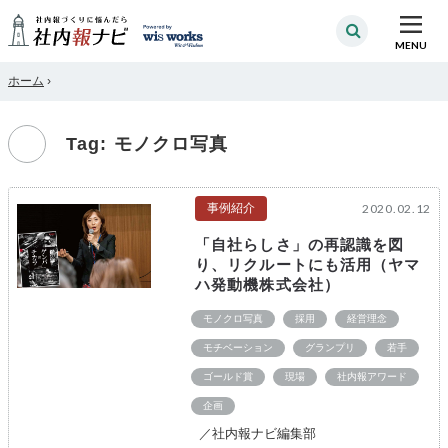
MENU
ホーム
›
Tag: モノクロ写真
事例紹介
2020.02.12
「自社らしさ」の再認識を図
り、リクルートにも活用（ヤマ
ハ発動機株式会社）
モノクロ写真
採用
経営理念
モチベーション
グランプリ
若手
ゴールド賞
現場
社内報アワード
企画
／社内報ナビ編集部