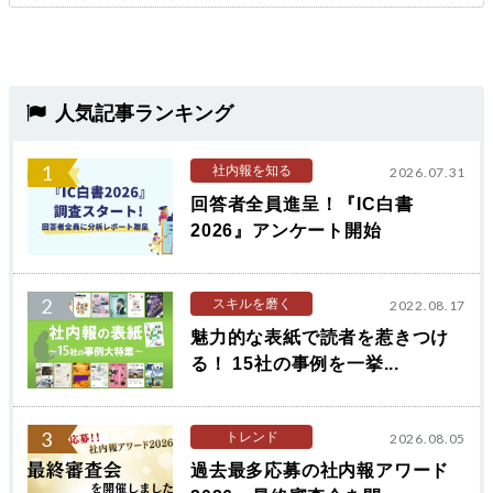
人気記事ランキング
1
社内報を知る
2026.07.31
回答者全員進呈！『IC白書
2026』アンケート開始
2
スキルを磨く
2022.08.17
魅力的な表紙で読者を惹きつけ
る！ 15社の事例を一挙...
3
トレンド
2026.08.05
過去最多応募の社内報アワード