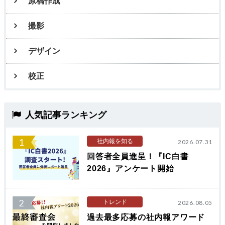
原稿作成
撮影
デザイン
校正
人気記事ランキング
1
社内報を知る
2026.07.31
回答者全員進呈！『IC白書
2026』アンケート開始
2
トレンド
2026.08.05
過去最多応募の社内報アワード