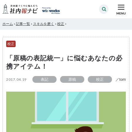
MENU
ホーム
›
記事一覧
›
スキルを磨く
›
校正
›
校正
「原稿の表記統一」に悩むあなたの必
携アイテム！
2017.04.19
表記
原稿
校正
／tom