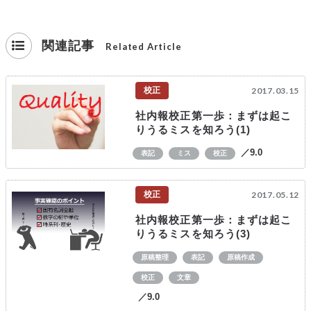
関連記事
Related Article
校正
2017.03.15
社内報校正第一歩：まずは起こ
りうるミスを知ろう(1)
／9.0
表記
ミス
校正
校正
2017.05.12
社内報校正第一歩：まずは起こ
りうるミスを知ろう(3)
原稿整理
表記
原稿作成
校正
文章
／9.0