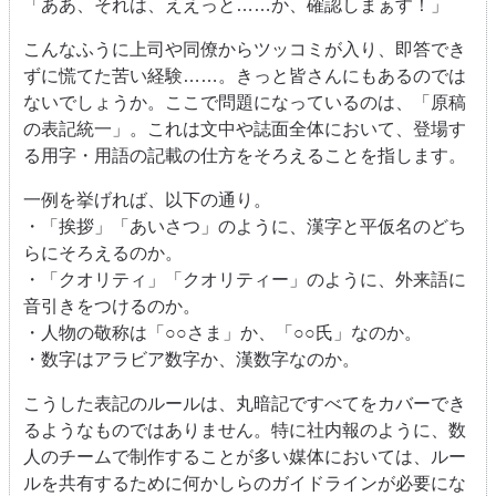
「ああ、それは、ええっと……か、確認しまぁす！」
こんなふうに上司や同僚からツッコミが入り、即答でき
ずに慌てた苦い経験……。きっと皆さんにもあるのでは
ないでしょうか。ここで問題になっているのは、「原稿
の表記統一」。これは文中や誌面全体において、登場す
る用字・用語の記載の仕方をそろえることを指します。
一例を挙げれば、以下の通り。
・「挨拶」「あいさつ」のように、漢字と平仮名のどち
らにそろえるのか。
・「クオリティ」「クオリティー」のように、外来語に
音引きをつけるのか。
・人物の敬称は「○○さま」か、「○○氏」なのか。
・数字はアラビア数字か、漢数字なのか。
こうした表記のルールは、丸暗記ですべてをカバーでき
るようなものではありません。特に社内報のように、数
人のチームで制作することが多い媒体においては、ルー
ルを共有するために何かしらのガイドラインが必要にな