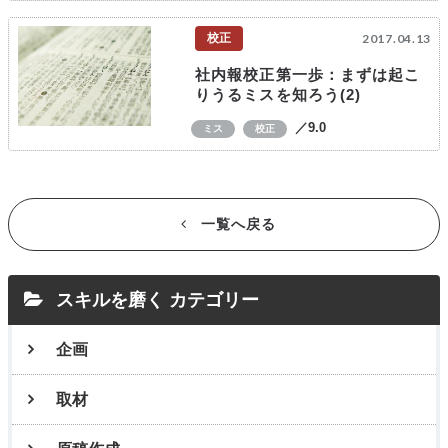
校正
2017.04.13
社内報校正第一歩：まずは起こ
りうるミスを知ろう(2)
／9.0
ミス
校正
一覧へ戻る
スキルを磨く カテゴリー
企画
取材