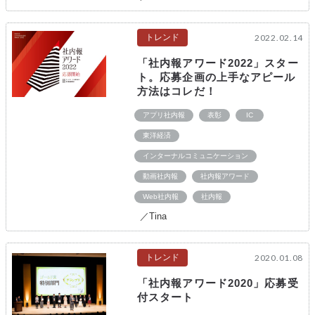
トレンド
2022.02.14
「社内報アワード2022」スター
ト。応募企画の上手なアピール
方法はコレだ！
アプリ社内報
表彰
IC
東洋経済
インターナルコミュニケーション
動画社内報
社内報アワード
Web社内報
社内報
／Tina
トレンド
2020.01.08
「社内報アワード2020」応募受
付スタート