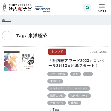
MENU
ホーム
›
Tag: 東洋経済
トレンド
2023.02.08
「社内報アワード2023」コンク
ール2月13日応募スタート！
アプリ社内報
表彰
IC
東洋経済
インターナルコミュニケーション
動画社内報
社内報アワード
Web社内報
社内報
／Tina