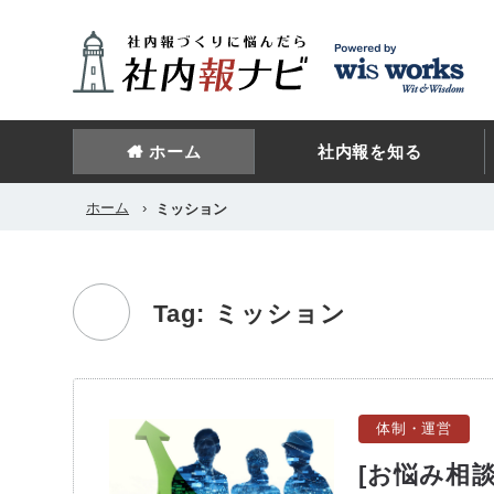
ホーム
社内報を知る
ホーム
›
ミッション
Tag: ミッション
体制・運営
[お悩み相