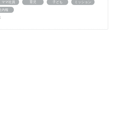
ママ社員
育児
子ども
ミッション
社内報
部