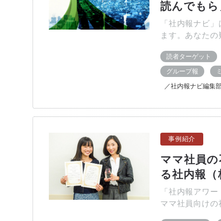
読んでもら
「社内報ナビ」
ます。あなたの
読者ターゲット
グループ報
／社内報ナビ編集
事例紹介
ママ社員の
る社内報（
「社内報アワー
ママ社員向けの社