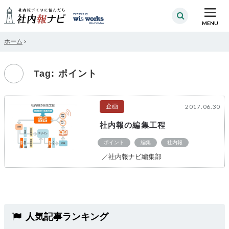
MENU
ホーム
›
Tag: ポイント
企画
2017.06.30
社内報の編集工程
ポイント
編集
社内報
／社内報ナビ編集部
人気記事ランキング